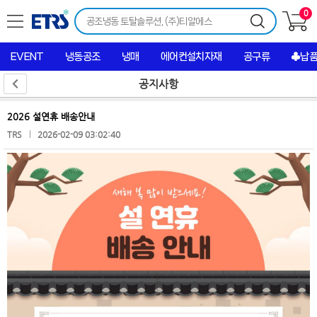
0
EVENT
냉동공조
냉매
에어컨설치자재
공구류
♣납
공지사항
2026 설연휴 배송안내
TRS
2026-02-09 03:02:40