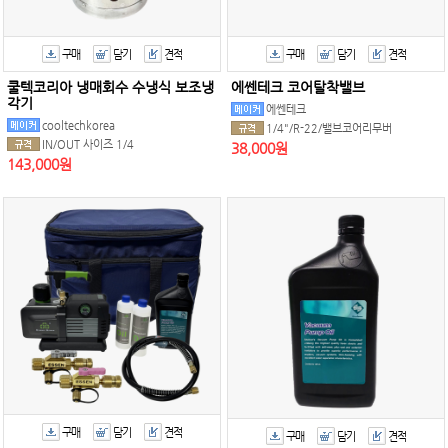
구매
담기
견적
구매
담기
견적
쿨텍코리아 냉매회수 수냉식 보조냉
에쎈테크 코어탈착밸브
각기
에쎈테크
cooltechkorea
1/4"/R-22/밸브코어리무버
IN/OUT 사이즈 1/4
38,000원
143,000원
구매
담기
견적
구매
담기
견적