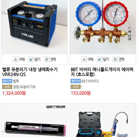
구매
담기
견적
구매
담기
견적
밸류 유분리기 내장 냉매회수기
BBT 비비티 매니폴드게이지 에어퍼
VRR24N-OS
지 (호스포함)
밸류
BBT(비비티)
경량/유분리기有
-
1,324,000원
153,000원