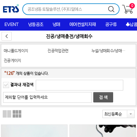
0
EVENT
냉동공조
냉매
에어컨설치자재
공구류
♣납
진공/냉매충전/냉매회수
매니폴드게이지
진공작업관련
누설/냉매회수/냉매충전
진공게이지
“126”
개의 상품이 있습니다.
결과내 재검색
최신등록순