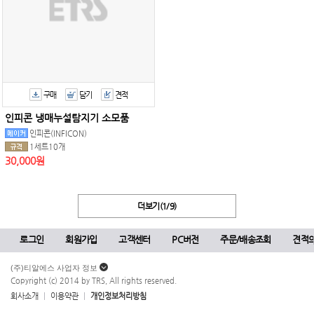
구매
담기
견적
인피콘 냉매누설탐지기 소모품
인피콘(INFICON)
1세트10개
30,000원
더보기(1/9)
로그인
회원가입
고객센터
PC버전
주문/배송조회
견적
(주)티알에스 사업자 정보
Copyright (c) 2014 by TRS, All rights reserved.
회사소개
이용약관
개인정보처리방침