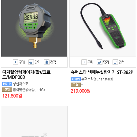
구매
담기
견적
구매
담기
견적
디지털압력게이지(알)/크로
슈퍼스타 냉매누설탐지기 ST-382P
드/MDP003
슈퍼스타(super stars)
성신하스코
-
압력및진공측정(InHG)
219,000원
121,800원