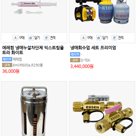
구매
담기
견적
구매
담기
견적
에레컴 냉매누설차단제 익스트림울
냉매회수업 세트 프리미엄
트라 화이트
-
에레컴
D-TEK
6ml/R600a,R290용
3,440,000원
36,000원