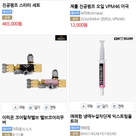
진공펌프 스타터 세트
제롤 진공펌프 오일 VPM46 미국
-
쉬리브(shrieve)
-
32oz/946㎖ (ZEROL VPM46)
465,000원
12,000원
구매
담기
견적
구매
담기
견적
에레컴 냉매누설차단제 익스트림울
아피온 코어탈착밸브 밸브코어리무
트라
버
에레컴
아피온/U.S.A
6ml(1/4SAE+5/16SAE)
R-22용