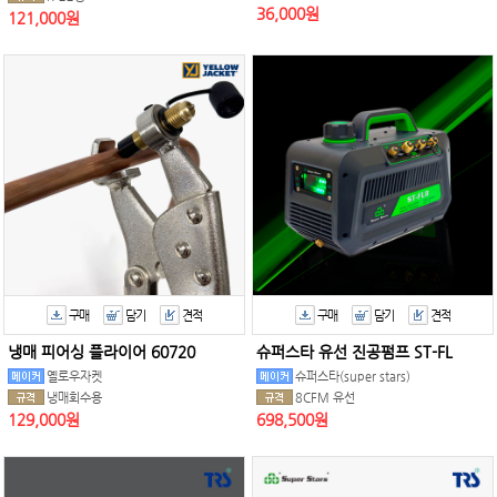
36,000원
121,000원
구매
담기
견적
구매
담기
견적
냉매 피어싱 플라이어 60720
슈퍼스타 유선 진공펌프 ST-FL
옐로우자켓
슈퍼스타(super stars)
냉매회수용
8CFM 유선
129,000원
698,500원