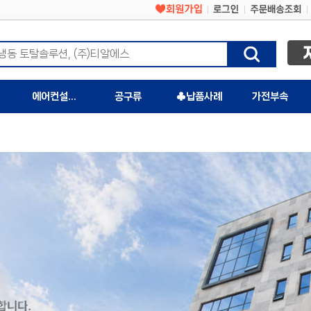
에어컨설치자재
공구류
♣납품사례
가전부속