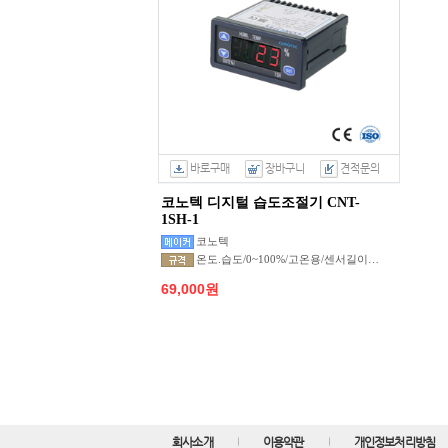
바로구매
장바구니
견적문의
코노텍 디지털 습도조절기 CNT-
1SH-1
코노텍
온도.습도/0~100%/고온용/센서길이1.5M
69,000원
회사소개
이용약관
개인정보처리방침