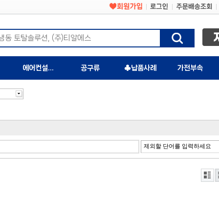
에어컨설치자재
공구류
♣납품사례
가전부속