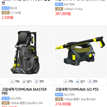
만
AVA(아바)
테스모
140bar/10.4kg
TC-2W용
397,000원
2,500원
구매
담기
견적
구매
담기
견적
고압세척기(아바)AVA MASTER
고압세척기(아바)AVA GO P55
P80
AVA(아바)
AVA(아바)
140bar/중량7.3kg/호스8M
180bar/중량25kg/호스10M
274,000원