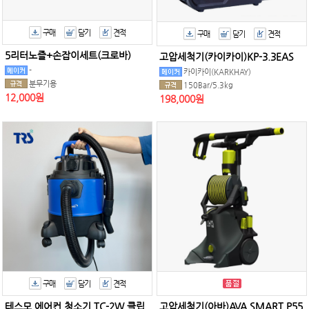
구매
담기
견적
구매
담기
견적
5리터노즐+손잡이세트(크로바)
고압세척기(카이카이)KP-3.3EAS
-
카이카이(KARKHAY)
분무기용
150Bar/5.3kg
12,000원
198,000원
구매
담기
견적
테스모 에어컨 청소기 TC-2W 클립
고압세척기(아바)AVA SMART P55