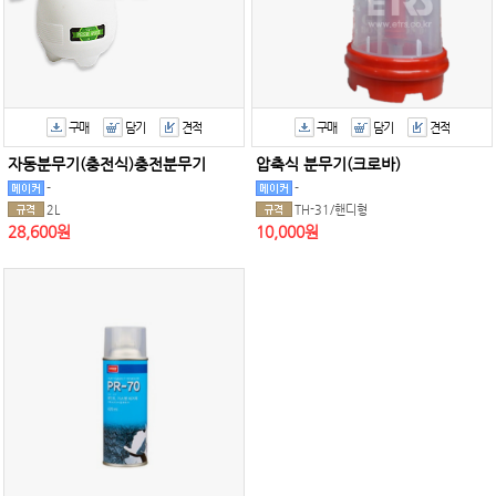
구매
담기
견적
구매
담기
견적
자동분무기(충전식)충전분무기
압축식 분무기(크로바)
-
-
2L
TH-31/핸디형
28,600원
10,000원