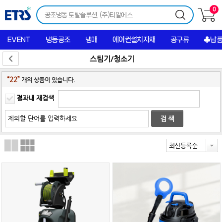
0
EVENT
냉동공조
냉매
에어컨설치자재
공구류
♣납
스팀기/청소기
“22”
개의 상품이 있습니다.
결과내 재검색
최신등록순