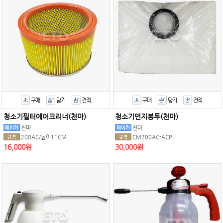
구매
담기
견적
구매
담기
견적
청소기필터에어크리너(천마)
청소기먼지봉투(천마)
천마
천마
200AC/높이11CM
CM200AC-ACP
16,000원
30,000원