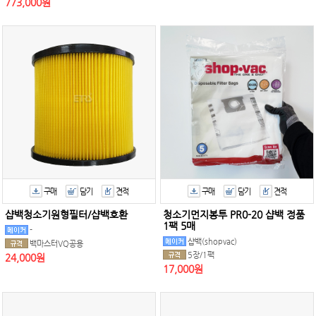
773,000원
구매
담기
견적
구매
담기
견적
샵백청소기원형필터/샵백호환
청소기먼지봉투 PR0-20 샵백 정품
1팩 5매
-
샵백(shopvac)
백마스터VQ공용
5장/1팩
24,000원
17,000원