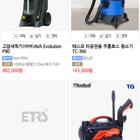
구매
담기
견적
구매
담기
견적
고압세척기(아바)AVA Evolution
테스모 타공전용 주름호스 청소기
P90
TC-3W
AVA(아바)
테스모
160bar/중량25.9kg/호스15M
-
982,000원
165,000원