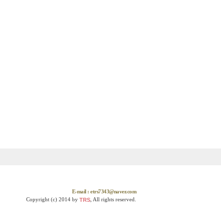
E-mail : etrs7343@naver.com
Copyright (c) 2014 by
, All rights reserved.
TRS