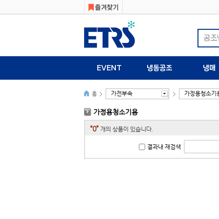
EVENT
냉동공조
냉매
가전부속
가정용청소기
홈
가정용청소기용
“0”
개의 상품이 있습니다.
결과내 재검색