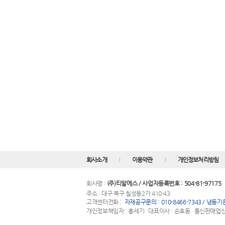
회사소개
이용약관
개인정보처리방침
회사명 :
(주)티알에스 / 사업자등록번호 : 504-81-97175
주소 : 대구 북구 칠성동2가 410-43
고객센터전화 :
자재공구문의 : 010-8466-7343 / 냉동기문의
개인정보책임자 : 홍세기 대표이사 : 손효동 통신판매업신고