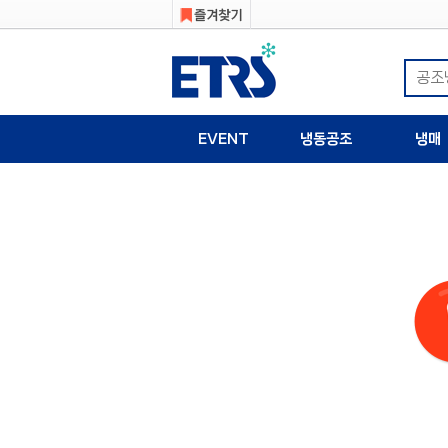
EVENT
냉동공조
냉매