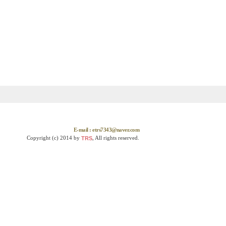
E-mail : etrs7343@naver.com
Copyright (c) 2014 by
, All rights reserved.
TRS