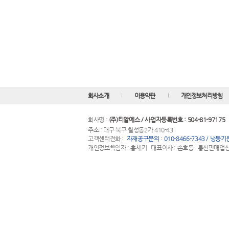
회사소개
이용약관
개인정보처리방침
회사명 :
(주)티알에스 / 사업자등록번호 : 504-81-97175
주소 : 대구 북구 칠성동2가 410-43
고객센터전화 :
자재공구문의 : 010-8466-7343 / 냉동기문의
개인정보책임자 : 홍세기 대표이사 : 손효동 통신판매업신고