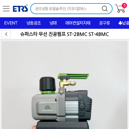
0
EVENT
냉동공조
냉매
에어컨설치자재
공구류
♣납
슈퍼스타 무선 진공펌프 ST-2BMC ST-4BMC