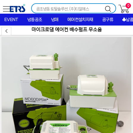
0
EVENT
냉동공조
냉매
에어컨설치자재
공구류
♣납
마이크로댐 에어컨 배수펌프 무소음